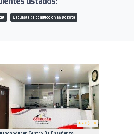
ientes listados:
tal
Escuelas de conducción en Bogotá
4.8
(200)
utoconducar Centro De Enseñanza