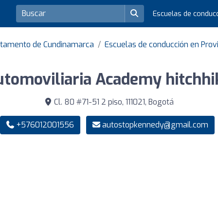
Escuelas de conduc
artamento de Cundinamarca
Escuelas de conducción en Provin
utomoviliaria Academy hitchhi
Cl. 80 #71-51 2 piso, 111021, Bogotá
+576012001556
autostopkennedy@gmail.com