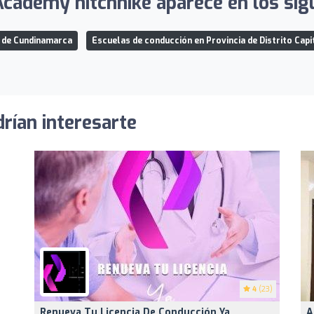
Academy hitchhike aparece en los sigu
 de Cundinamarca
Escuelas de conducción en Provincia de Distrito Capi
rían interesarte
4
(23)
Renueva Tu Licencia De Conducción Ya
A