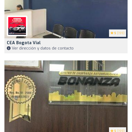
5
(199)
CEA Bogota Vial
Ver dirección y datos de contacto
5
(199)