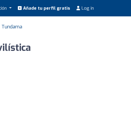
ción
Añade tu perfil gratis
Log in
de Tundama
lística