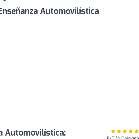
 Enseñanza Automovilística
a Automovilística:
5
/5 (4 Opinione