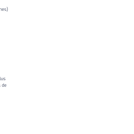
ones)
lus
s de