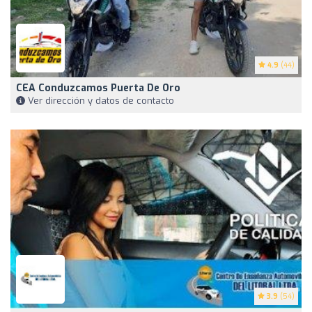
4.9
(44)
CEA Conduzcamos Puerta De Oro
Ver dirección y datos de contacto
3.9
(54)