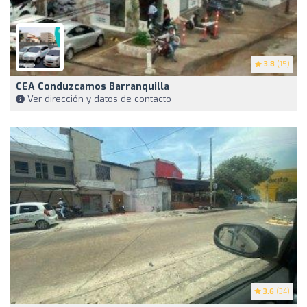
3.8
(15)
CEA Conduzcamos Barranquilla
Ver dirección y datos de contacto
3.6
(34)