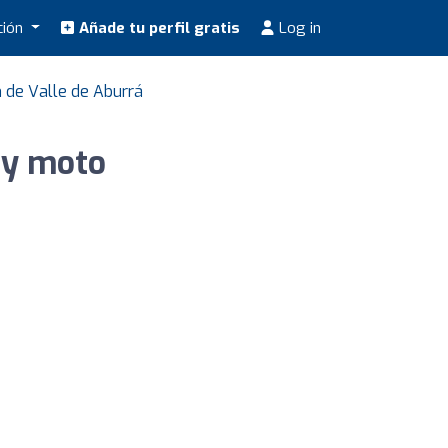
ción
Añade tu perfil gratis
Log in
 de Valle de Aburrá
o y moto