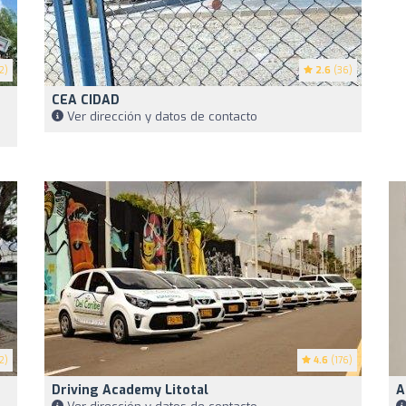
2)
2.6
(36)
CEA CIDAD
Ver dirección y datos de contacto
2)
4.6
(176)
Driving Academy Litotal
A