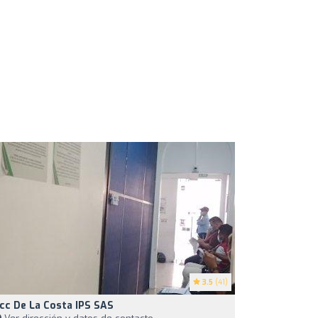
3.5
(41)
cc De La Costa IPS SAS