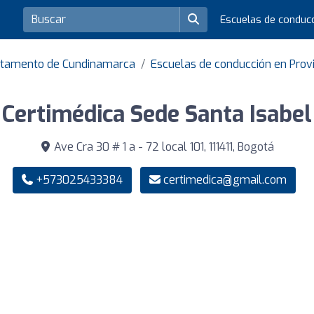
Escuelas de conduc
artamento de Cundinamarca
Escuelas de conducción en Provin
Certimédica Sede Santa Isabel
Ave Cra 30 # 1 a - 72 local 101, 111411, Bogotá
+573025433384
certimedica@gmail.com