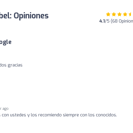
bel: Opiniones
4.1
/5 (68 Opinio
ogle
odos gracias
ar ago
s con ustedes y los recomiendo siempre con los conocidos.