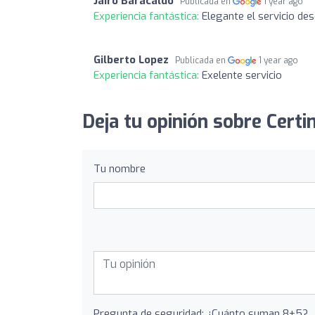
Jairo Baracaldo
Publicada en
1 year ago
Experiencia fantástica:
Elegante el servicio desd
Gilberto Lopez
Publicada en
1 year ago
Experiencia fantástica:
Exelente servicio
Deja tu opinión sobre Certi
Tu nombre
Pregunta de seguridad: ¿Cuánto suman 8+5?