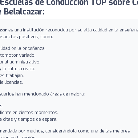
Escuelas de Conducción TOP sobre C
 Belalcazar:
ázar
es una institución reconocida por su alta calidad en la enseñan
aspectos positivos, como:
alidad en la enseñanza.
utomotor variado.
onal administrativo.
la cultura cívica.
s trabajan.
e licencias.
usuarios han mencionado áreas de mejora:
s.
cliente en ciertos momentos.
e citas y tiempos de espera.
comendada por muchos, considerándola como una de las mejores
cción en la región.