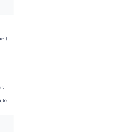
nes)
ás
e
, lo