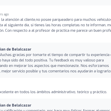
ars ago
 la atención al cliente,no posee parqueadero para muchos vehículos
 al siguiente día, si tienes las horas completas no te informan, m
n. Con respecto a al profesor de práctica me parece un buen prof
ian de Belalcazar
Muchas gracias por tomarte el tiempo de compartir tu experiencia
haya sido del todo positiva. Tu feedback es muy valioso para
jando en mejorar los aspectos que mencionaste. Nos esforzamos
 mejor servicio posible y tus comentarios nos ayudarán a lograrlo
celente en todos los ámbitos administrativo, teórico y práctico.
ian de Belalcazar
u calificación y comentario, nos hace muy felices formar alumnos