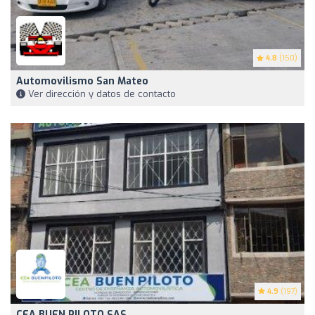
4.8
(150)
Automovilismo San Mateo
Ver dirección y datos de contacto
4.9
(197)
CEA BUEN PILOTO SAS